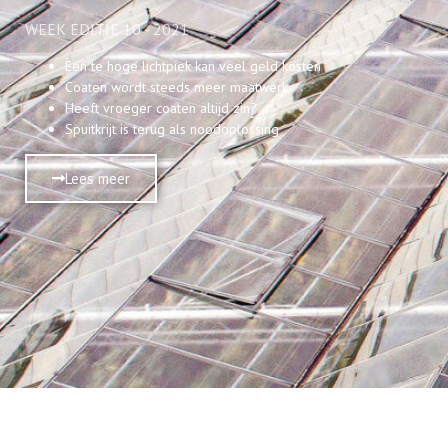
WEEK EDITIE 10 - 2021
Een te hoge lichtpiek kan veel geld kosten
Coaten wordt steeds meer maatwerk
Heeft vroeger coaten altijd zin?
Spuitkrijt is terug als noodoplossing
Lees meer