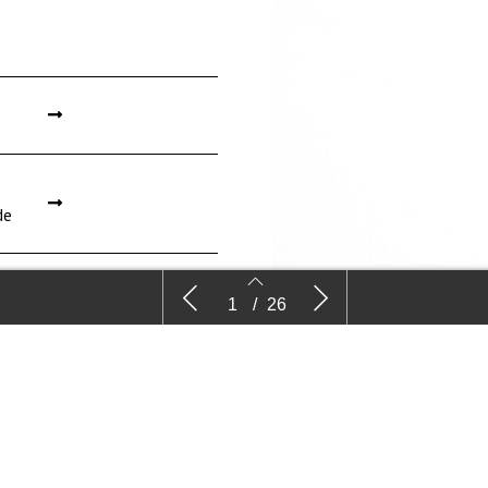
de
Nieuws
Kijk
1
/
26
EVEN BELLEN 
Caroline van der
Lees meer
2
3