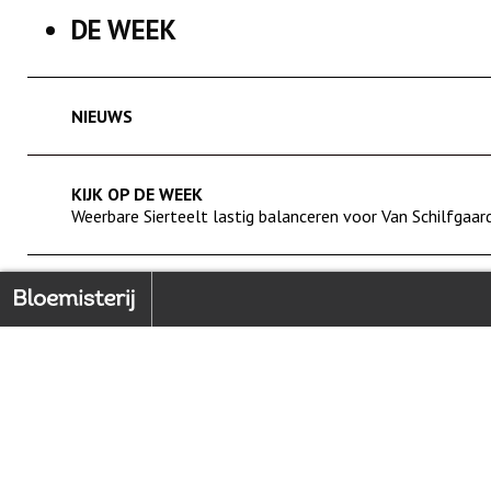
DE WEEK
NIEUWS
KIJK OP DE WEEK
Weerbare Sierteelt lastig balanceren voor Van Schilfgaar
IN BEELD
Home
Back to index
geef groen en gezond perspectief
SOCIALE MEDIA
PLUS
Noodrem-petitie voldoet aan de eisen. Wat nu?
1