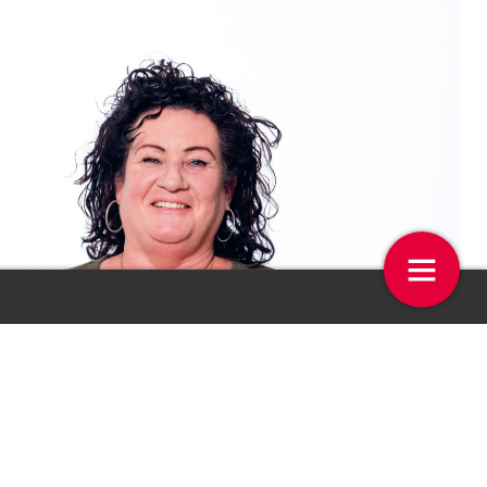
 op de week
Geef groen en gezond persp
MET
 Plas
4