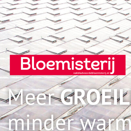
Meer
GROEIL
minder warm