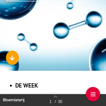
DE WEEK
1
/
30
Back to index
NIEUWS