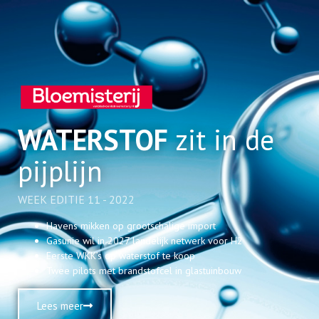
WATERSTOF
zit in de
pijplijn
WEEK EDITIE 11 - 2022
Havens mikken op grootschalige import
Gasunie wil in 2027 landelijk netwerk voor H2
Eerste WKK’s op waterstof te koop
Twee pilots met brandstofcel in glastuinbouw
Lees meer