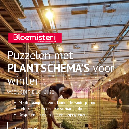
Puzzelen met
PLANTSCHEMA'S
voor
winter
WEEK EDITIE 16 - 2022
Minder aanplant voor komende winterperiode
Telers rekenen diverse scenario’s door
Besparen op energie heeft zijn grenzen
Lees meer