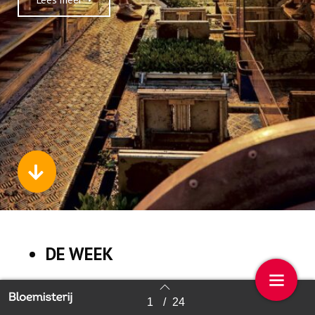
DE WEEK
1
/
24
Back to index
NIEUWS