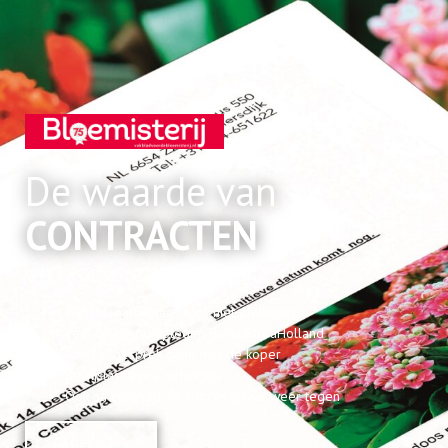
De waarde van
CONTRACTEN
WEEK EDITIE 18 - 2020
Handelspartij mag risico niet afwenden
Veel telers raadplegen Royal FloraHolland
Altijd in gesprek gaan met de koper
Bewijslast extra belangrijk
Ook na coronacrisis kom je elkaar weer tegen
Lees meer