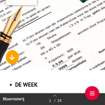
DE WEEK
1
/
24
Back to index
NIEUWS