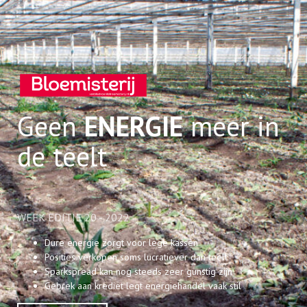
Geen
ENERGIE
meer in
de teelt
WEEK EDITIE 20 - 2022
Dure energie zorgt voor lege kassen
Posities verkopen soms lucratiever dan teelt
Sparkspread kan nog steeds zeer gunstig zijn
Gebrek aan krediet legt energiehandel vaak stil