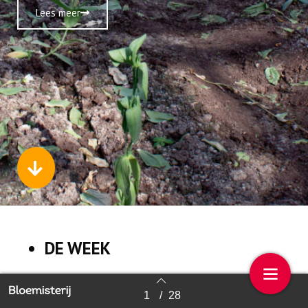
Lees meer
DE WEEK
1
/
28
Back to index
NIEUWS