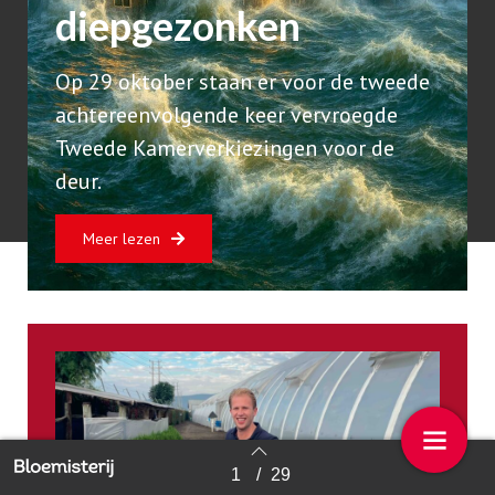
diepgezonken
Op 29 oktober staan er voor de tweede
achtereenvolgende keer vervroegde
Tweede Kamerverkiezingen voor de
deur.
Meer lezen
1
/
29
Back to index