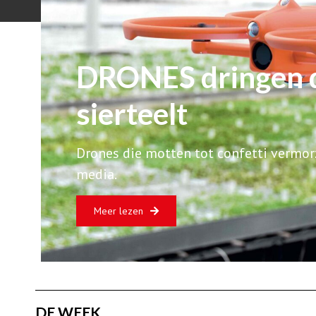
DRONES dringen d
sierteelt
Drones die motten tot confetti vermor
media.
Meer lezen
DE WEEK