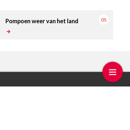
05
Pompoen weer van het land
 op de week
Even bellen met Vincent Mo
4