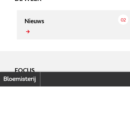
02
Nieuws
FOCUS
Home
Back to index
1