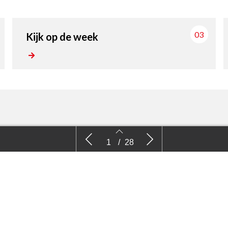
03
Kijk op de week
Nieuws
Kijk
1
/
28
2
3