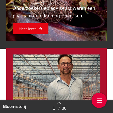
Onderzoekers en adviseurs waren een
paar jaar geleden nog sceptisch.
Meer lezen
1
/
30
Back to index