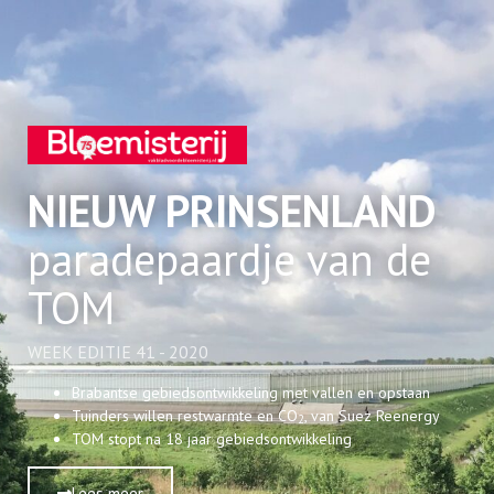
NIEUW PRINSENLAND
paradepaardje van de
TOM
WEEK EDITIE 41 - 2020
Brabantse gebiedsontwikkeling met vallen en opstaan
Tuinders willen restwarmte en CO
, van Suez Reenergy
2
TOM stopt na 18 jaar gebiedsontwikkeling
Lees meer