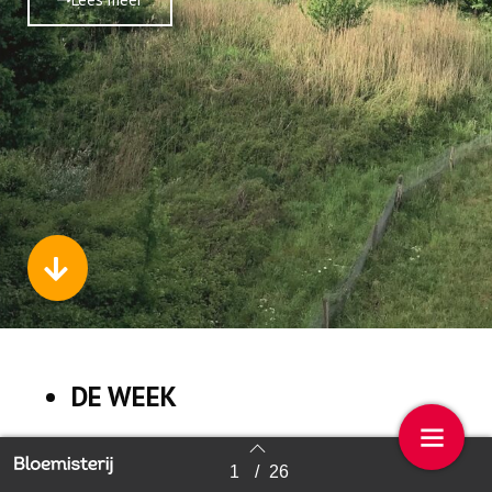
DE WEEK
1
/
26
Back to index
NIEUWS