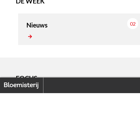
DE WEEK
02
Nieuws
FOCUS
Home
Back to index
1