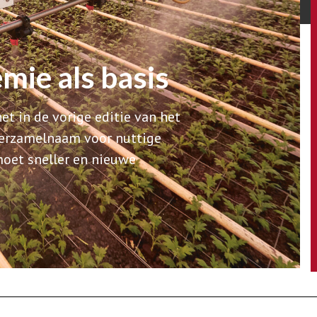
mie als basis
et in de vorige editie van het
(verzamelnaam voor nuttige
oet sneller en nieuwe