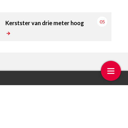
05
Kerstster van drie meter hoog
 op de week
Even bellen met Jo van Egm
4