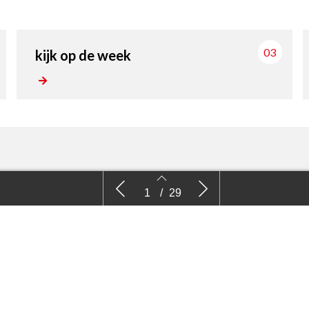
03
kijk op de week
Nieuws
kijk
1
/
29
2
3