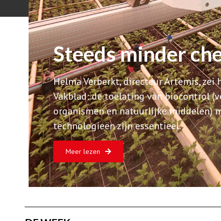
Steeds minder che
Helma Verberkt, directeur Artemis, zei h
Vakblad: de toelating van biocontrol 
organismen en natuurlijke middelen) m
technologieën zijn essentieel.
Meer lezen