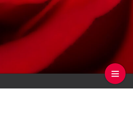
iddelen anders beoordelen
Ondernemers houden niet van
ische
verplichtingen
24