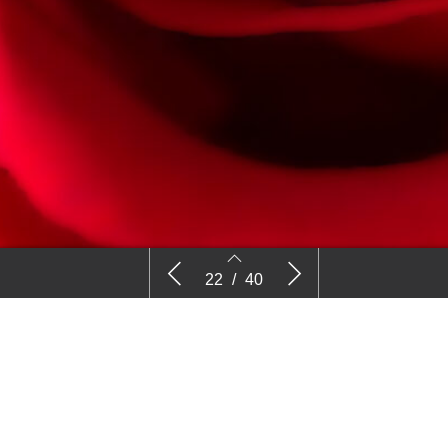
kheid te
Wensen genoeg voor 2022
Groene m
22
/
40
dan chem
22
23