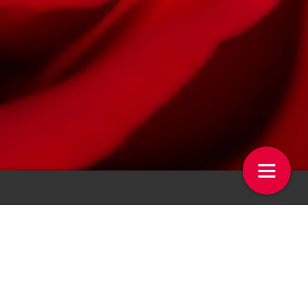
 Terugkijken
Vakgenoot: Gijs Boers
28