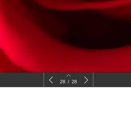
Teelttips
Cok Harteveld –
28
/
28
26
27