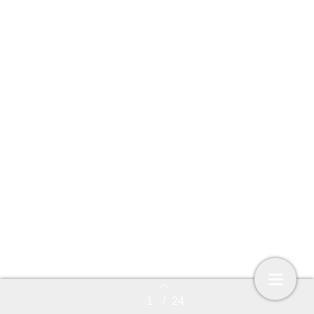
Wachtwoord vergeten?
Geen abonnement?
Bekijk de mogelijkheden
1
/
24
Back to index