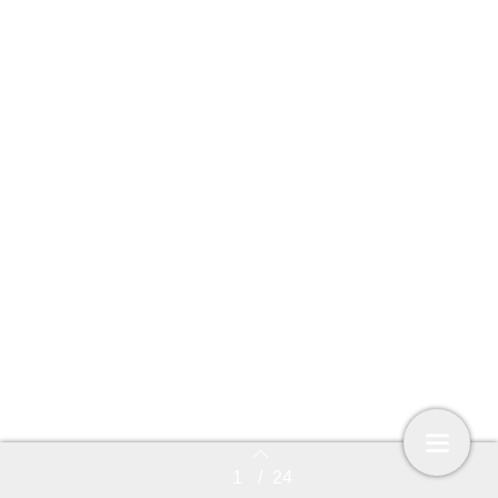
Wachtwoord vergeten?
Geen abonnement?
Bekijk de mogelijkheden
1
/
24
Back to index