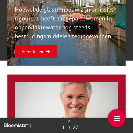
Hoewel de glastuinbouw zijn emissies
rigoureus heeft aangepakt, worden in
oppervlaktewater nog steeds
bestrijdingsmiddelen teruggevonden.
Meer lezen
1
/
27
Back to index