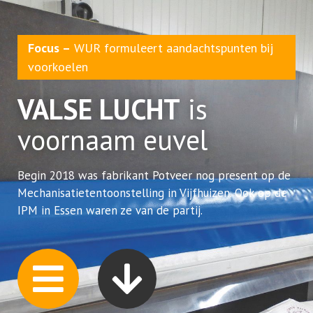
Focus –
WUR formuleert aandachtspunten bij
voorkoelen
VALSE LUCHT
is
voornaam euvel
Begin 2018 was fabrikant Potveer nog present op de
Mechanisatietentoonstelling in Vijfhuizen. Ook op de
IPM in Essen waren ze van de partij.