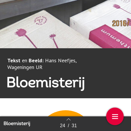
Tekst
en
Beeld:
Hans Neefjes,
Wageningen UR
24
/
31
Back to index
Door