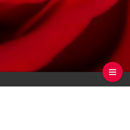
 op de Week
De week in beeld
4