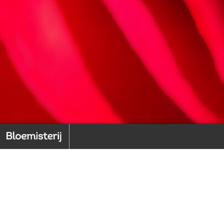
Home
Back to index
1