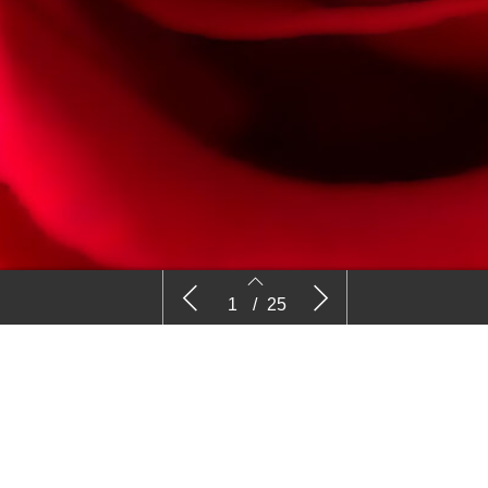
Nieuws
Kijk
1
/
25
2
3