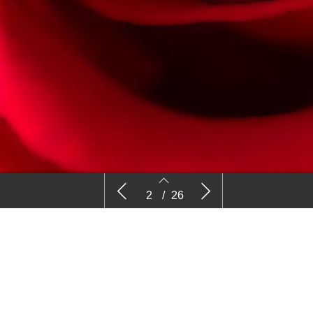
Nieuws
Kijk op de
2
/
26
2
3