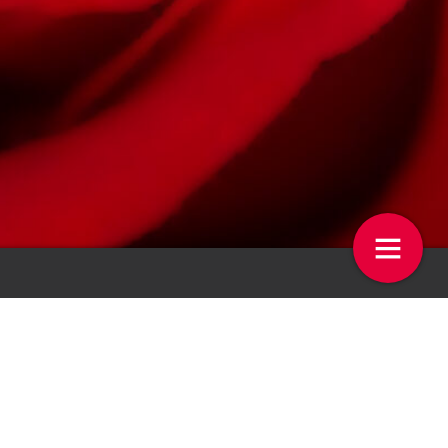
 week
Planten telen op hoog niveau
4