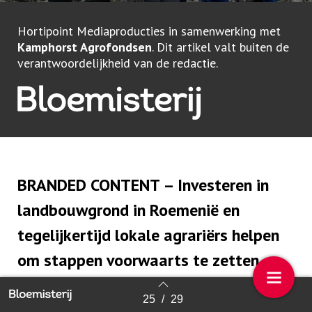
Hortipoint Mediaproducties in samenwerking met
Kamphorst Agrofondsen
. Dit artikel valt buiten de
verantwoordelijkheid van de redactie.
BRANDED CONTENT – Investeren in
landbouwgrond in Roemenië en
tegelijkertijd lokale agrariërs helpen
om stappen voorwaarts te zetten op
het uitdagende pad van
25
/
29
Back to index
duurzaamheid. En dat alles met een