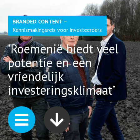
BRANDED CONTENT –
Kennismakingsreis voor investeerders
’Roemenië biedt veel
potentie en een
vriendelijk
investeringsklimaat’