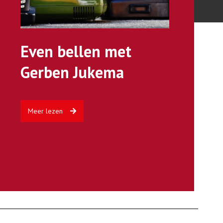
Even bellen met
Gerben Jukema
Meer lezen