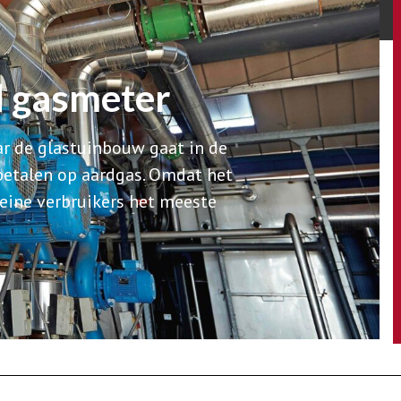
 gasmeter
ar de glastuinbouw gaat in de
betalen op aardgas. Omdat het
 kleine verbruikers het meeste