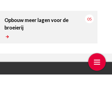
05
Opbouw meer lagen voor de
broeierij
 op de week
Even bellen met Gerben Juk
4