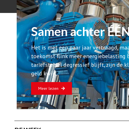
Samen achter ÉÉN
Het is met een paar jaar vertraagd, ma
toekomst flink meer energiebelasting 
tariefstelsel degressief blijft, zijn de
geld kwijt.
Meer lezen