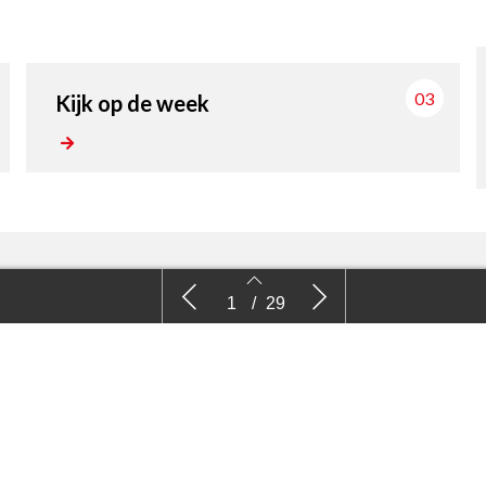
03
Kijk op de week
Nieuws
Kijk
1
/
29
2
3