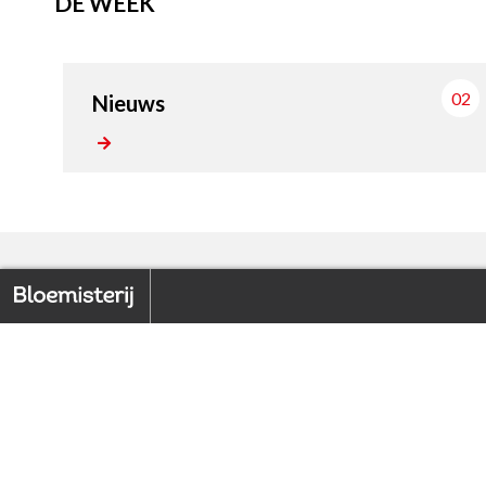
DE WEEK
02
Nieuws
Home
FOCUS
Back to index
1