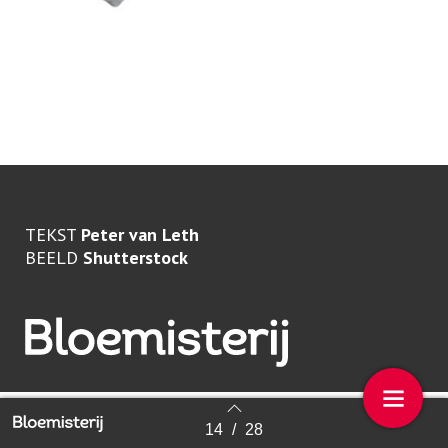
In de in de glastuinbouw gaan werkplekken, taakplanning
en intern vervoer er in de toekomst heel anders uitzien als
een deel van het werk door robots wordt gedaan.
TEKST
Peter van Leth
BEELD
Shutterstock
14
/
28
Back to index