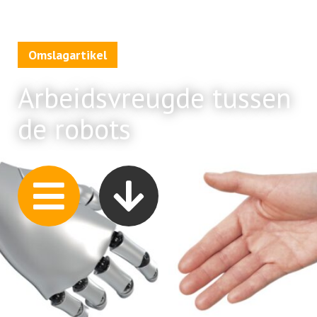
Omslagartikel
Arbeidsvreugde tussen
de robots