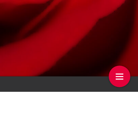
iteit verbeteren moet
Kees van Egmond – Proefjes
9