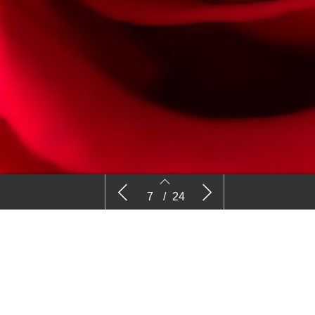
‘De veiling creëert heel veel waarde’
Waterkwal
7
/
24
n in EU
7
8