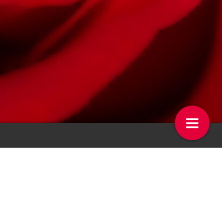
en
Teelttips
27