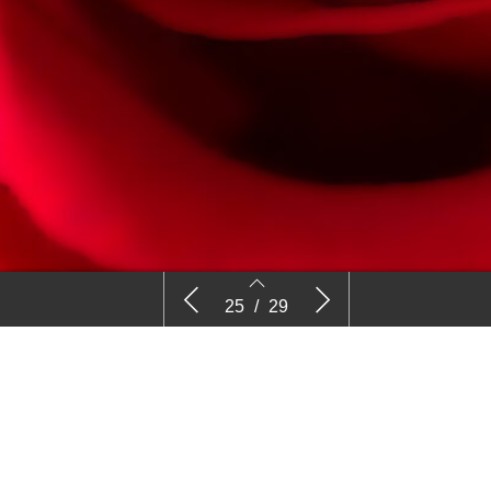
ede
Biodiversiteit per gebied aanpakken
Vakgeluid
25
/
29
f terug
25
26