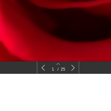
k in strips
Home
Nieu
1
/
25
2
3