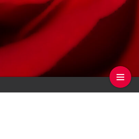
ws
Kijk op de Week
4