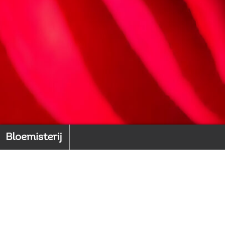
EXTRA: Steeds meer ste
Back to index
1