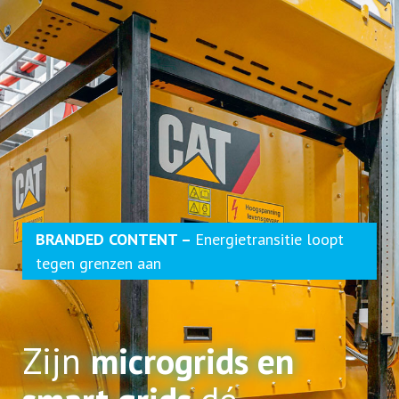
BRANDED CONTENT –
Energietransitie loopt
tegen grenzen aan
Zijn
microgrids en