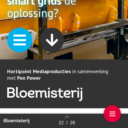
smart grids
dé
oplossing?
Hortipoint Mediaproducties
in samenwerking
met
Pon Power
22
/
26
Back to index
Bij de transitie van fossiele