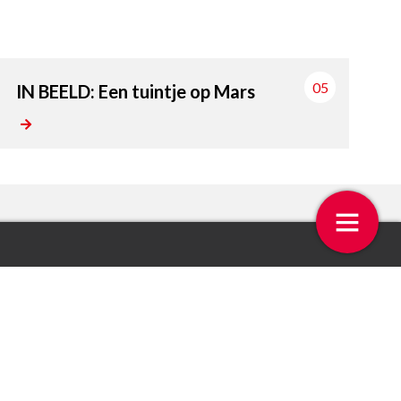
05
IN BEELD: Een tuintje op Mars
 op de week
Even bellen met René Beere
4