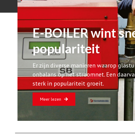
E-BOILER wint sne
populariteit
Er zijn diverse manieren waarop glastu
onbalans op het stroomnet. Een daarvan 
sterk in populariteit groeit.
Meer lezen