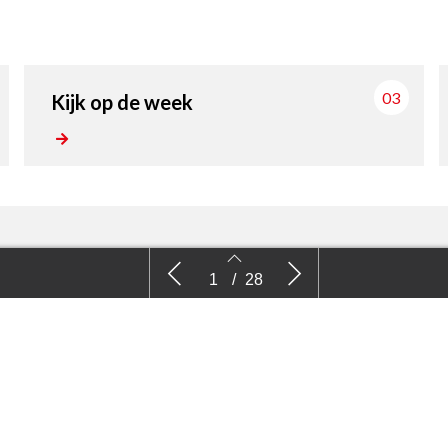
03
Kijk op de week
Nieuws
Kijk
1
/
28
2
3