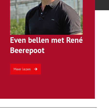
Even bellen met René
Beerepoot
Meer lezen