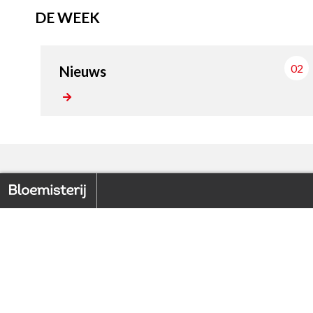
DE WEEK
02
Nieuws
FOCUS
Home
Back to index
1