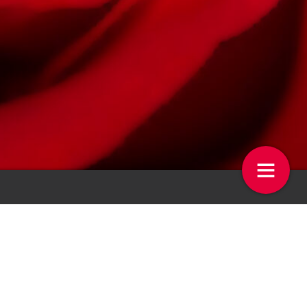
et waterplant leent zich
BRANDED CONTENT: Goede
 kamerplant
wateropslag levert geld op
21