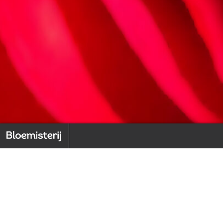
r de toonbank: Piet Duyvenbode
Markt & Trends – Analyses
Potplanten
18