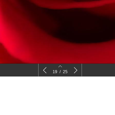
Exporteur over Oekraïne: Christina
Concept m
19
/
25
van der Voort
prima als
19
20