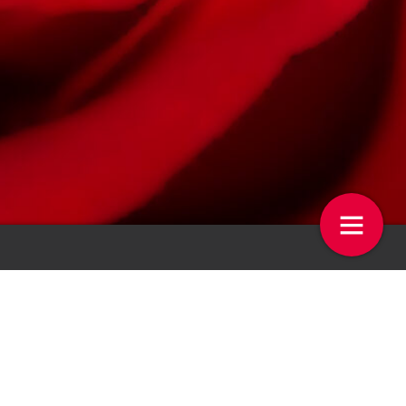
 op de week
Fossiel­vrije kas in beton geg
4