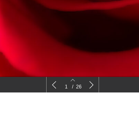
Nieuws
Kijk
1
/
26
2
3