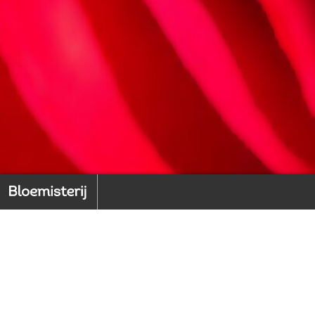
Home
Back to index
1