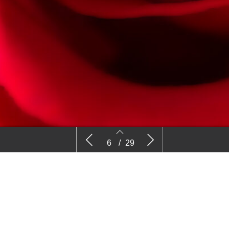
elies
’Veel handelaren in kunstbloemen
‘Aanpak va
6
/
29
verspreiden deze ONWAARHEDEN’
6
7