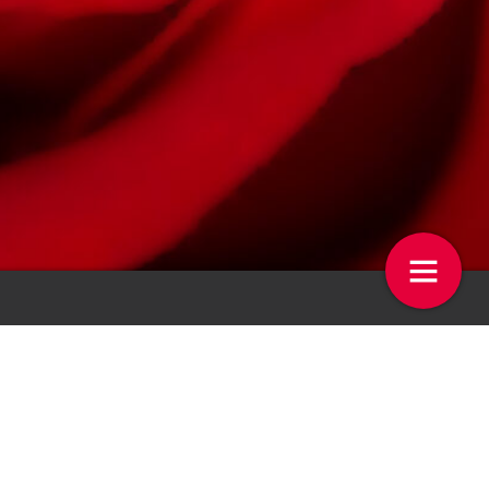
stgoed is huzarenstukje’
Vrachtwagenheffing
8