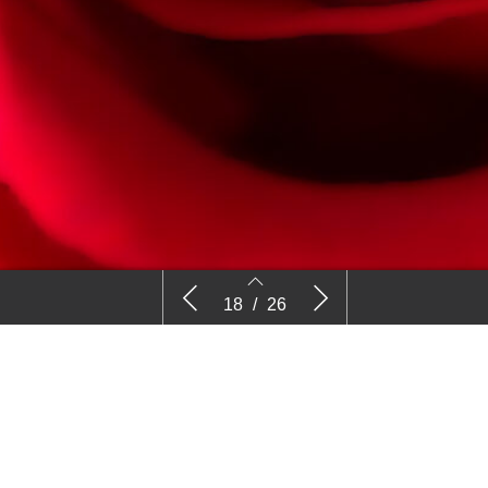
Powell
Markt & Trends – Analyses
Exporteur
18
/
26
Potplanten
18
19