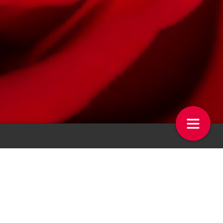
 over Finland: Anu Berghuis
‘Particuliere verkoop is onze
belangrijkste troef’
20