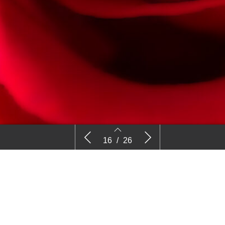
 voor
Markt & Trends – Analyses
Over de 
16
/
26
Snijbloemen
16
17