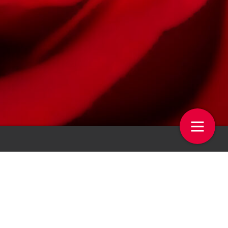
toonbank: Gemma Powell
Markt & Trends – Analyses
Potplanten
18