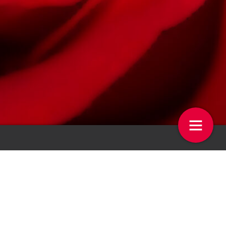
 op de Week
De week in beeld
4