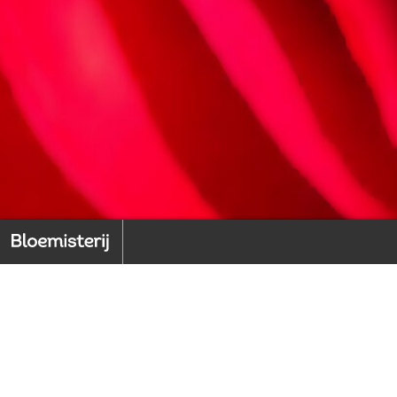
Home
Back to index
1