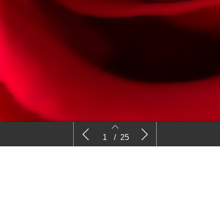
Nieuws
Kijk
1
/
25
2
3