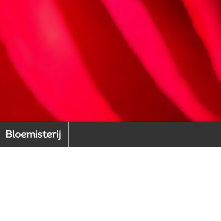
Home
Back to index
1