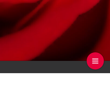
 op de Week
De week in beeld
4