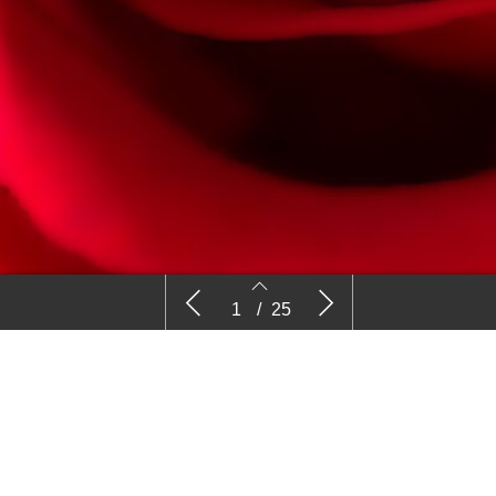
Nieuws
Kijk
1
/
25
2
3