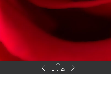
Nieuws
Kijk
1
/
25
2
3