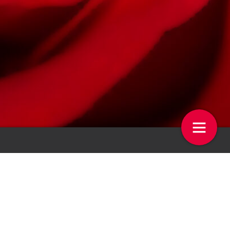
 op de Week
De week in beeld
4