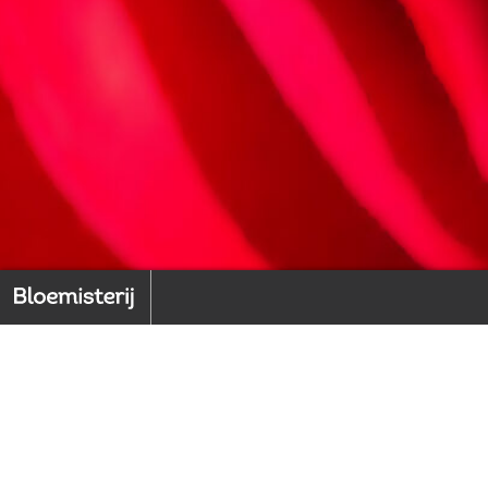
Home
Back to index
1